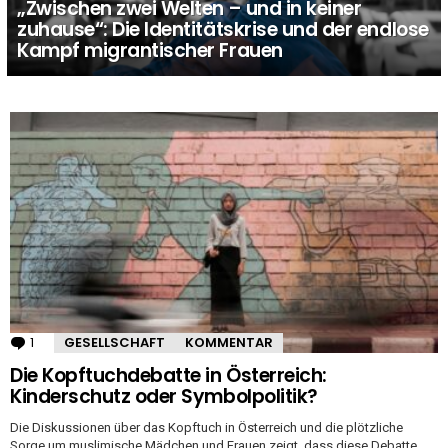
„Zwischen zwei Welten – und in keiner
zuhause“: Die Identitätskrise und der endlose
Kampf migrantischer Frauen
MORE
STORIES
1
Kommentar
GESELLSCHAFT
KOMMENTAR
Die Kopftuchdebatte in Österreich:
Kinderschutz oder Symbolpolitik?
Die Diskussionen über das Kopftuch in Österreich und die plötzliche
Sorge um muslimische Mädchen und Frauen zeigt, dass diese Debatte