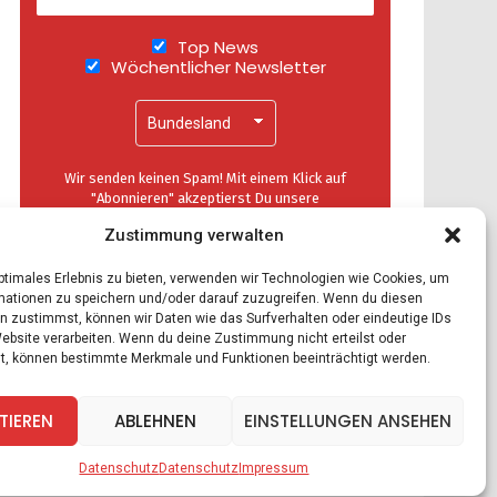
Top News
Wöchentlicher Newsletter
Wir senden keinen Spam! Mit einem Klick auf
"Abonnieren" akzeptierst Du unsere
Datenschutzerklärung
.
Zustimmung verwalten
optimales Erlebnis zu bieten, verwenden wir Technologien wie Cookies, um
mationen zu speichern und/oder darauf zuzugreifen. Wenn du diesen
n zustimmst, können wir Daten wie das Surfverhalten oder eindeutige IDs
Website verarbeiten. Wenn du deine Zustimmung nicht erteilst oder
t, können bestimmte Merkmale und Funktionen beeinträchtigt werden.
TIEREN
ABLEHNEN
EINSTELLUNGEN ANSEHEN
Datenschutz
Datenschutz
Impressum
ele
Zitate
Kontakt
Datenschutz
Impressum