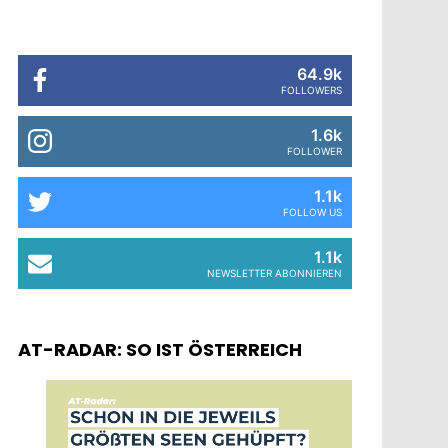
64.9k
FOLLOWERS
1.6k
FOLLOWER
1.1k
FOLLOW US
1.1k
NEWSLETTER ABONNIEREN
AT-RADAR: SO IST ÖSTERREICH