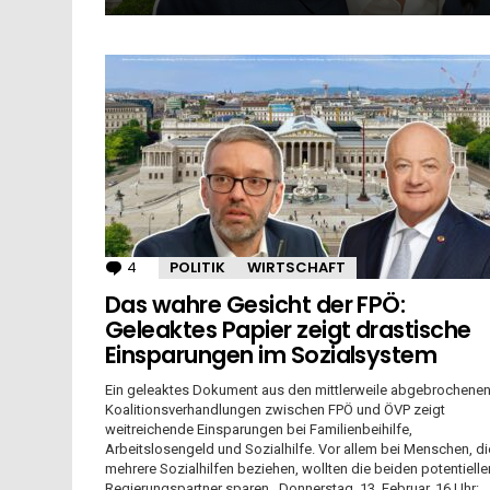
MORE
STORIES
4
Kommentare
POLITIK
WIRTSCHAFT
Das wahre Gesicht der FPÖ:
Geleaktes Papier zeigt drastische
Einsparungen im Sozialsystem
Ein geleaktes Dokument aus den mittlerweile abgebrochene
Koalitionsverhandlungen zwischen FPÖ und ÖVP zeigt
weitreichende Einsparungen bei Familienbeihilfe,
Arbeitslosengeld und Sozialhilfe. Vor allem bei Menschen, di
mehrere Sozialhilfen beziehen, wollten die beiden potentielle
Regierungspartner sparen. Donnerstag, 13. Februar, 16 Uhr: