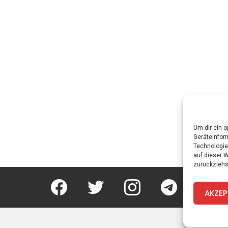
Um dir ein 
Geräteinfor
Technologie
auf dieser 
zurückziehs
facebook
twitter
instagram
telegram
AKZEP
Spi