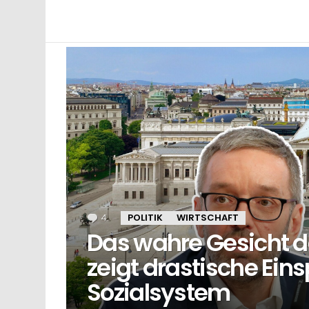
LATEST
STORIES
4
Kommentare
POLITIK
WIRTSCHAFT
Das wahre Gesicht d
zeigt drastische Ei
Sozialsystem