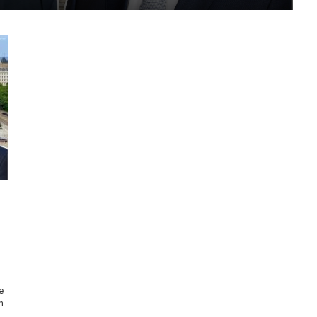
n
e
n