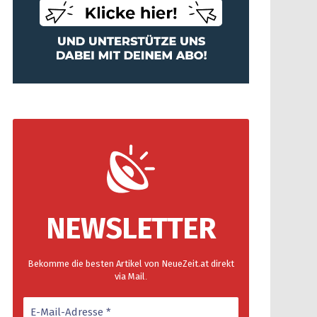
NEWSLETTER
Bekomme die besten Artikel von NeueZeit.at direkt
via Mail
.