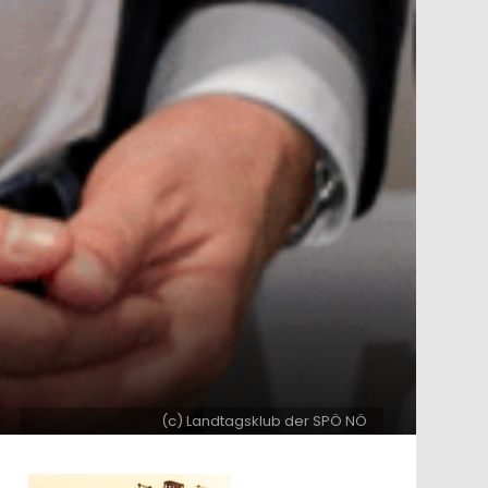
(c) Landtagsklub der SPÖ NÖ
ntar