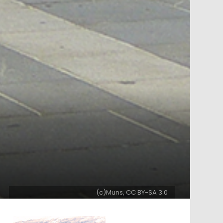
(c)Muns, CC BY-SA 3.0
ntar