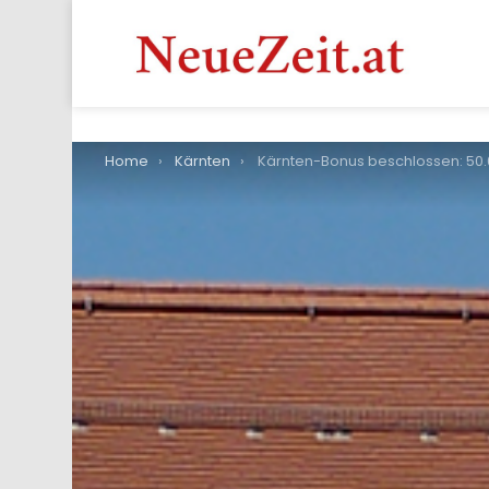
You are here:
Home
Kärnten
Kärnten-Bonus beschlossen: 50.000 Haushalte bekommen ab Juli 200 Euro Teuerun