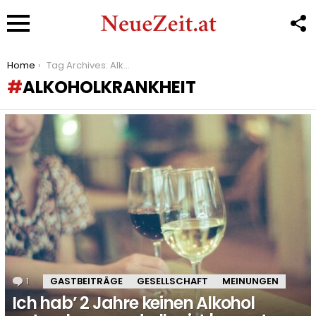
F
U
Menu
You are here:
Home
Tag Archives: Alkoholkrankheit
ALKOHOLKRANKHEIT
LATEST
STORIES
1
Kommentar
GASTBEITRÄGE
GESELLSCHAFT
MEINUNGEN
Ich hab’ 2 Jahre keinen Alkohol