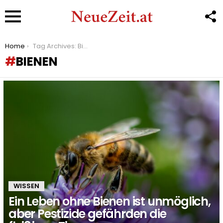
F
U
Menu
You are here:
Home
Tag Archives: Bienen
BIENEN
LATEST
STORIES
WISSEN
Ein Leben ohne Bienen ist unmöglich,
aber Pestizide gefährden die