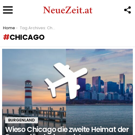
F
U
Menu
You are here:
Home
Tag Archives: Chicago
CHICAGO
LATEST
STORIES
BURGENLAND
Wieso Chicago die zweite Heimat der