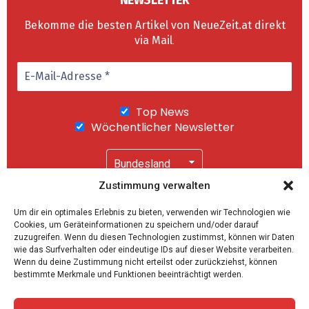
NEWSLETTER
Bekomme die besten Artikel von NeueZeit.at direkt
via Mail
.
Top News
Wöchentlicher Newsletter
Zustimmung verwalten
Wir senden keinen Spam! Mit einem Klick auf
Um dir ein optimales Erlebnis zu bieten, verwenden wir Technologien wie
"Abonnieren" akzeptierst Du unsere
Cookies, um Geräteinformationen zu speichern und/oder darauf
Datenschutzerklärung
.
zuzugreifen. Wenn du diesen Technologien zustimmst, können wir Daten
wie das Surfverhalten oder eindeutige IDs auf dieser Website verarbeiten.
Wenn du deine Zustimmung nicht erteilst oder zurückziehst, können
bestimmte Merkmale und Funktionen beeinträchtigt werden.