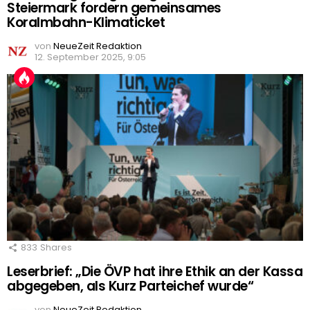
Steiermark fordern gemeinsames
Koralmbahn-Klimaticket
von
NeueZeit Redaktion
12. September 2025, 9:05
833
Shares
Leserbrief: „Die ÖVP hat ihre Ethik an der Kassa
abgegeben, als Kurz Parteichef wurde“
von
NeueZeit Redaktion