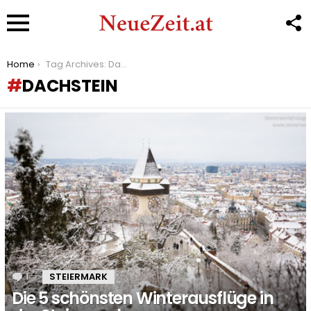
F
U
Menu
You are here:
Home
Tag Archives: Dachstein
DACHSTEIN
LATEST
STORIES
1
Kommentar
STEIERMARK
Die 5 schönsten Winterausflüge in