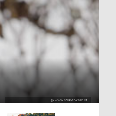
@ www.steirerwerk.at
ntar