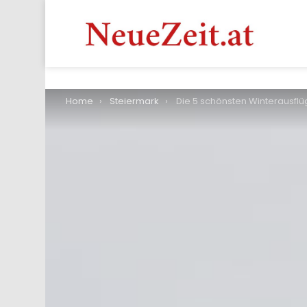
You are here:
Home
Steiermark
Die 5 schönsten Winterausflüge in der S