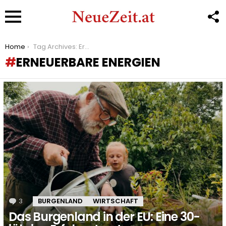
F
U
Menu
You are here:
Home
Tag Archives: Erneuerbare Energien
ERNEUERBARE ENERGIEN
LATEST
STORIES
3
Kommentare
BURGENLAND
WIRTSCHAFT
Das Burgenland in der EU: Eine 30-