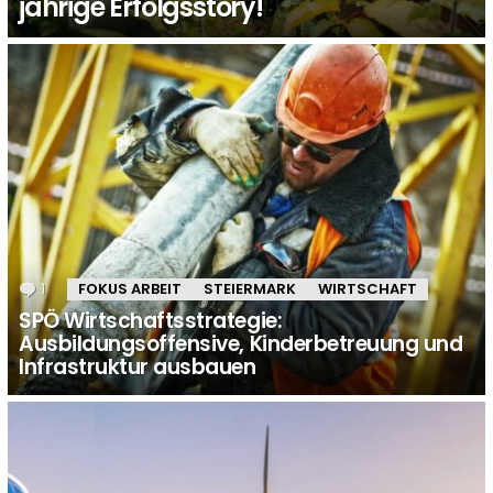
jährige Erfolgsstory!
1
Kommentar
FOKUS ARBEIT
STEIERMARK
WIRTSCHAFT
SPÖ Wirtschaftsstrategie:
Ausbildungsoffensive, Kinderbetreuung und
Infrastruktur ausbauen