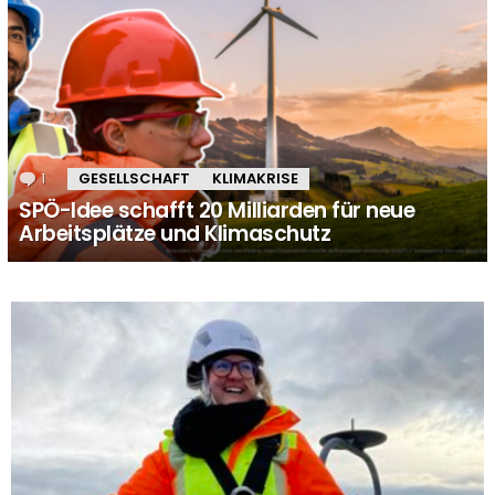
1
Kommentar
GESELLSCHAFT
KLIMAKRISE
SPÖ-Idee schafft 20 Milliarden für neue
Arbeitsplätze und Klimaschutz
MORE
STORIES