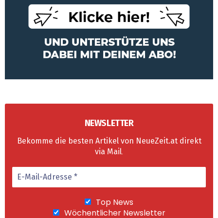
NEWSLETTER
Bekomme die besten Artikel von NeueZeit.at direkt
via Mail
.
Top News
Wöchentlicher Newsletter