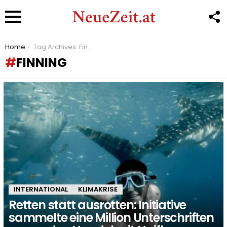
F
U
Menu
You are here:
Home
Tag Archives: Finning
FINNING
LATEST
STORIES
INTERNATIONAL
KLIMAKRISE
Retten statt ausrotten: Initiative
sammelte eine Million Unterschriften