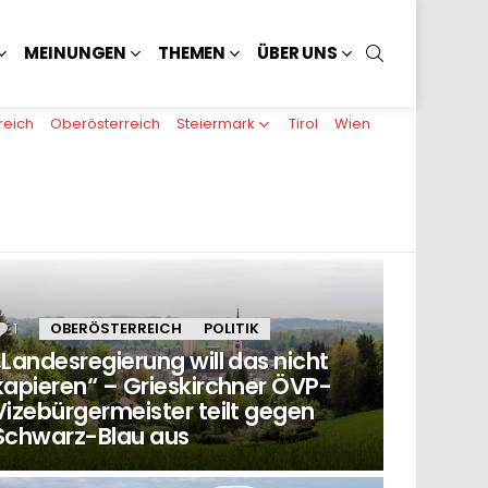
SUCHEN
MEINUNGEN
THEMEN
ÜBER UNS
reich
Oberösterreich
Steiermark
Tirol
Wien
1
Kommentar
OBERÖSTERREICH
POLITIK
„Landesregierung will das nicht
kapieren“ – Grieskirchner ÖVP-
Vizebürgermeister teilt gegen
Schwarz-Blau aus