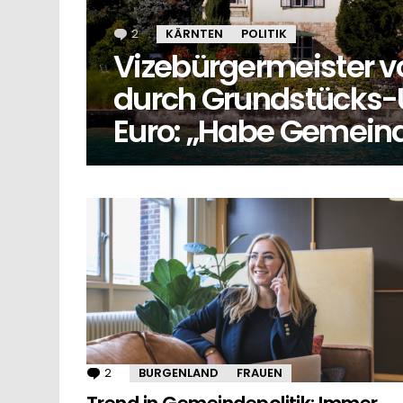
2
Kommentare
KÄRNTEN
POLITIK
Vizebürgermeister v
durch Grundstücks-
Euro: „Habe Gemein
MORE
STORIES
2
Kommentare
BURGENLAND
FRAUEN