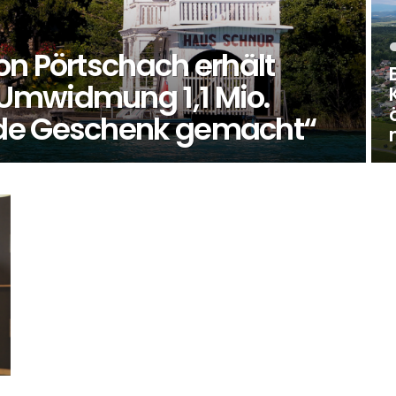
on Pörtschach erhält
Umwidmung 1,1 Mio.
de Geschenk gemacht“