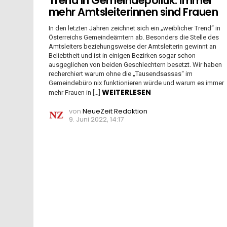
Trend in Gemeindepolitik: Immer
mehr Amtsleiterinnen sind Frauen
In den letzten Jahren zeichnet sich ein „weiblicher Trend“ in
Österreichs Gemeindeämtern ab. Besonders die Stelle des
Amtsleiters beziehungsweise der Amtsleiterin gewinnt an
Beliebtheit und ist in einigen Bezirken sogar schon
ausgeglichen von beiden Geschlechtern besetzt. Wir haben
recherchiert warum ohne die „Tausendsassas“ im
Gemeindebüro nix funktionieren würde und warum es immer
WEITERLESEN
mehr Frauen in […]
von
NeueZeit Redaktion
9. Juni 2022, 14:17