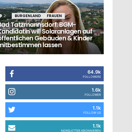
2
Kommentare
BURGENLAND
FRAUEN
Bad Tatzmannsdorf: BGM-
Kandidatin will Solaranlagen auf
öffentlichen Gebäuden & Kinder
mitbestimmen lassen
64.9k
FOLLOWERS
1.6k
FOLLOWER
1.1k
FOLLOW US
1.1k
NEWSLETTER ABONNIEREN