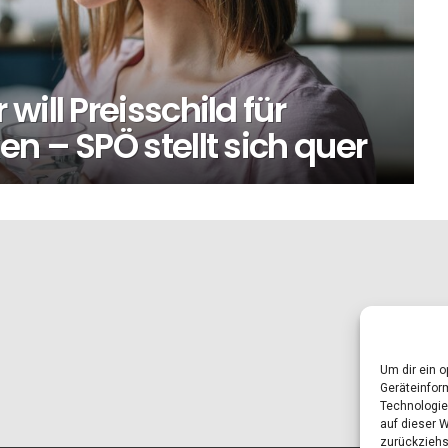
ill Preisschild für
n – SPÖ stellt sich quer
Um dir ein 
Geräteinfor
Technologie
auf dieser 
zurückziehs