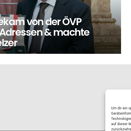
ekam von der ÖVP
-Adressen & machte
lzer
Um dir ein 
Geräteinfor
Technologie
auf dieser 
zurückziehs