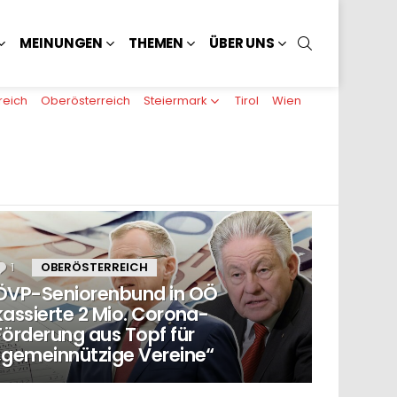
SUCHEN
MEINUNGEN
THEMEN
ÜBER UNS
reich
Oberösterreich
Steiermark
Tirol
Wien
1
Kommentar
OBERÖSTERREICH
ÖVP-Seniorenbund in OÖ
kassierte 2 Mio. Corona-
Förderung aus Topf für
„gemeinnützige Vereine“