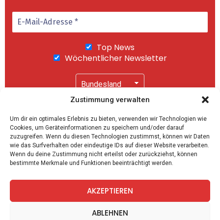
Top News
Wöchentlicher Newsletter
Zustimmung verwalten
Wir senden keinen Spam! Mit einem Klick auf
Um dir ein optimales Erlebnis zu bieten, verwenden wir Technologien wie
"Abonnieren" akzeptierst Du unsere
Cookies, um Geräteinformationen zu speichern und/oder darauf
Datenschutzerklärung
.
zuzugreifen. Wenn du diesen Technologien zustimmst, können wir Daten
wie das Surfverhalten oder eindeutige IDs auf dieser Website verarbeiten.
Wenn du deine Zustimmung nicht erteilst oder zurückziehst, können
bestimmte Merkmale und Funktionen beeinträchtigt werden.
AKZEPTIEREN
facebook
twitter
instagram
telegram
ABLEHNEN