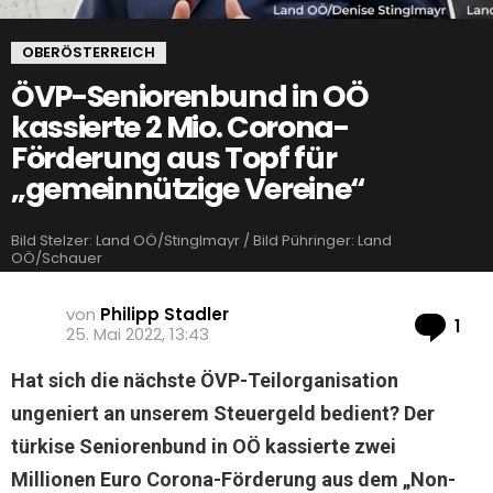
OBERÖSTERREICH
ÖVP-Seniorenbund in OÖ
kassierte 2 Mio. Corona-
Förderung aus Topf für
„gemeinnützige Vereine“
Bild Stelzer: Land OÖ/Stinglmayr / Bild Pühringer: Land
OÖ/Schauer
von
Philipp Stadler
Ko
1
25. Mai 2022, 13:43
Hat sich die nächste ÖVP-Teilorganisation
ungeniert an unserem Steuergeld bedient? Der
türkise Seniorenbund in OÖ kassierte zwei
Millionen Euro Corona-Förderung aus dem „Non-