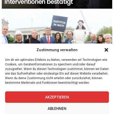
Interventionen bestätigt
Zustimmung verwalten
Um dir ein optimales Erlebnis zu bieten, verwenden wir Technologien wie
Cookies, um Geräteinformationen zu speichern und/oder darauf
1
Kommentar
ÖSTERREICH
zuzugreifen. Wenn du diesen Technologien zustimmst, können wir Daten
Nach ÖVP-Skandalen: 307.620 Menschen
wie das Surfverhalten oder eindeutige IDs auf dieser Website verarbeiten.
unterschreiben Volksbegehren gegen
Wenn du deine Zustimmung nicht erteilst oder zurückziehst, können
bestimmte Merkmale und Funktionen beeinträchtigt werden.
Korruption in Österreich
AKZEPTIEREN
facebook
twitter
instagram
telegram
ABLEHNEN