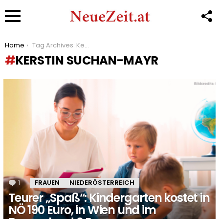
F
U
Menu
You are here:
Home
Tag Archives: Kerstin Suchan-Mayr
KERSTIN SUCHAN-MAYR
LATEST
STORIES
1
Kommentar
FRAUEN
NIEDERÖSTERREICH
Teurer „Spaß“: Kindergarten kostet in
NÖ 190 Euro, in Wien und im