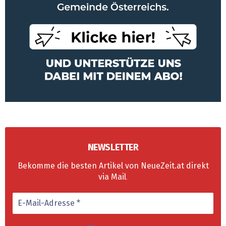
NEWSLETTER
Bekomme die besten Artikel von NeueZeit.at direkt
via Mail
.