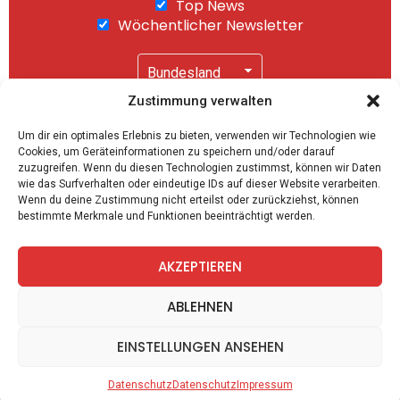
Top News
Wöchentlicher Newsletter
Zustimmung verwalten
Wir senden keinen Spam! Mit einem Klick auf
Um dir ein optimales Erlebnis zu bieten, verwenden wir Technologien wie
"Abonnieren" akzeptierst Du unsere
Cookies, um Geräteinformationen zu speichern und/oder darauf
Datenschutzerklärung
.
zuzugreifen. Wenn du diesen Technologien zustimmst, können wir Daten
wie das Surfverhalten oder eindeutige IDs auf dieser Website verarbeiten.
Wenn du deine Zustimmung nicht erteilst oder zurückziehst, können
bestimmte Merkmale und Funktionen beeinträchtigt werden.
AKZEPTIEREN
facebook
twitter
instagram
telegram
ABLEHNEN
EINSTELLUNGEN ANSEHEN
Spiele
Zitate
Kontakt
Datenschutz
Impressum
Datenschutz
Datenschutz
Impressum