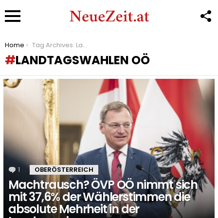
F
U
Menu
You are here:
Home
Tag Archives: Landtagswahlen OÖ
LANDTAGSWAHLEN OÖ
LATEST
STORIES
1
Kommentar
OBERÖSTERREICH
Machtrausch? ÖVP OÖ nimmt sich
mit 37,6% der Wählerstimmen die
absolute Mehrheit in der