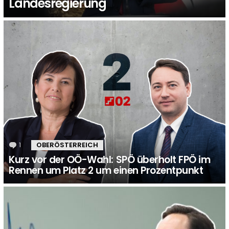
Landesregierung
1
Kommentar
OBERÖSTERREICH
Kurz vor der OÖ-Wahl: SPÖ überholt FPÖ im
Rennen um Platz 2 um einen Prozentpunkt