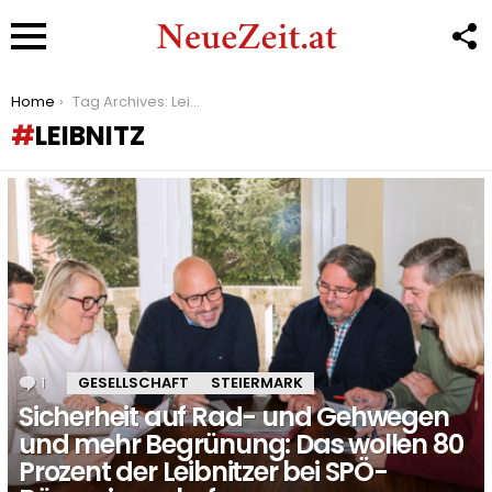
F
U
Menu
You are here:
Home
Tag Archives: Leibnitz
LEIBNITZ
LATEST
STORIES
1
Kommentar
GESELLSCHAFT
STEIERMARK
Sicherheit auf Rad- und Gehwegen
und mehr Begrünung: Das wollen 80
Prozent der Leibnitzer bei SPÖ-