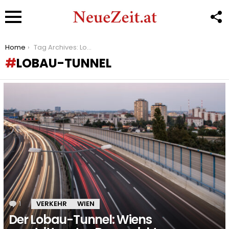
F
U
Menu
You are here:
Home
Tag Archives: Lobau-Tunnel
LOBAU-TUNNEL
LATEST
STORIES
1
Kommentar
VERKEHR
WIEN
Der Lobau-Tunnel: Wiens