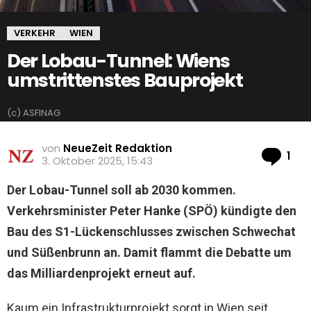
VERKEHR
WIEN
Der Lobau-Tunnel: Wiens
umstrittenstes Bauprojekt
(c) ASFINAG
von
NeueZeit Redaktion
Ko
1
3. Oktober 2025, 15:43
Der Lobau-Tunnel soll ab 2030 kommen.
Verkehrsminister Peter Hanke (SPÖ) kündigte den
Bau des S1-Lückenschlusses zwischen Schwechat
und Süßenbrunn an. Damit flammt die Debatte um
das Milliardenprojekt erneut auf.
Kaum ein Infrastrukturprojekt sorgt in Wien seit