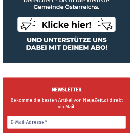
NEWSLETTER
Bekomme die besten Artikel von NeueZeit.at direkt
via Mail
.