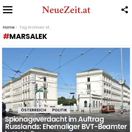
F
U
Menu
You are here:
Home
Tag Archives: Marsalek
MARSALEK
LATEST
STORIES
1
Kommentar
ÖSTERREICH
POLITIK
Spionageverdacht im Auftrag
Russlands: Ehemaliger BVT-Beamter