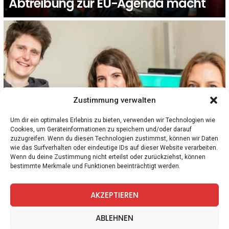
Abtreibung zur EU-Agenda macht
Zustimmung verwalten
Um dir ein optimales Erlebnis zu bieten, verwenden wir Technologien wie
Cookies, um Geräteinformationen zu speichern und/oder darauf
1
Kommentar
FRAUEN
GESELLSCHAFT
ÖSTERREICH
zuzugreifen. Wenn du diesen Technologien zustimmst, können wir Daten
Abtreibungen: Ob du frei über deinen Körper
wie das Surfverhalten oder eindeutige IDs auf dieser Website verarbeiten.
entscheiden darfst, hängt vom Land ab, in
Wenn du deine Zustimmung nicht erteilst oder zurückziehst, können
bestimmte Merkmale und Funktionen beeinträchtigt werden.
dem du lebst
AKZEPTIEREN
facebook
twitter
instagram
telegram
ABLEHNEN