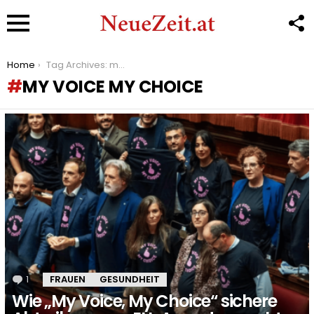
F
U
Menu
You are here:
Home
Tag Archives: my voice my choice
MY VOICE MY CHOICE
LATEST
STORIES
1
Kommentar
FRAUEN
GESUNDHEIT
Wie „My Voice, My Choice“ sichere