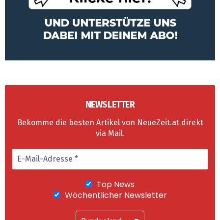
NEWSLETTER
Bekomme die besten Artikel von NeueZeit.at direkt
via Mail
.
Top News
Wöchentlicher Newsletter