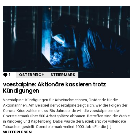
1
Kommentar
ÖSTERREICH
STEIERMARK
voestalpine: Aktionäre kassieren trotz
Kündigungen
Voestalpine: Kündigungen für ArbeitnehmerInnen, Dividende für die
AktionärInnen. Am Beispiel der voestalpine zeigt sich, wer die Folgen der
Corona-Krise zahlen muss. Bis Jahresende will die voestalpine in der
Obersteiermark über 500 Arbeitsplätze abbauen. Betroffen sind die Werke
in Kindberg und Kapfenberg. Dabei wurde der Betriebsrat vor vollendete
Tatsachen gestellt. Obersteiermark verliert 1000 Jobs Für die […]
WEITERLESEN