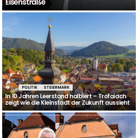
Eisenstraße
1
Kommentar
POLITIK
STEIERMARK
In 10 Jahren Leerstand halbiert – Trofaiach
zeigt wie die Kleinstadt der Zukunft aussieht