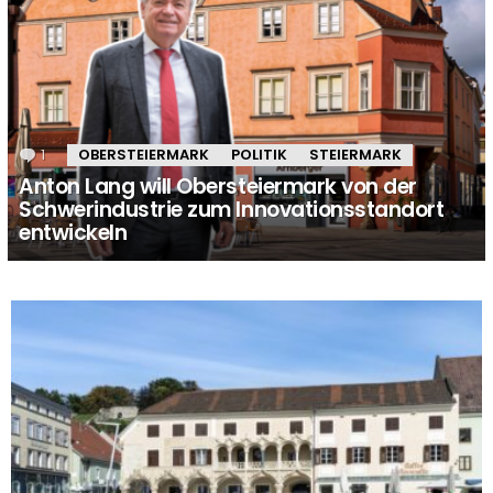
1
Kommentar
OBERSTEIERMARK
POLITIK
STEIERMARK
Anton Lang will Obersteiermark von der
Schwerindustrie zum Innovationsstandort
entwickeln
MORE
STORIES