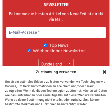
NEWSLETTER
Bekomme die besten Artikel von NeueZeit.at direkt
via Mail
.
Top News
Wöchentlicher Newsletter
Zustimmung verwalten
Wir senden keinen Spam! Mit einem Klick auf
Um dir ein optimales Erlebnis zu bieten, verwenden wir Technologien wie
"Abonnieren" akzeptierst Du unsere
Cookies, um Geräteinformationen zu speichern und/oder darauf
Datenschutzerklärung
.
zuzugreifen. Wenn du diesen Technologien zustimmst, können wir Daten
wie das Surfverhalten oder eindeutige IDs auf dieser Website verarbeiten.
Wenn du deine Zustimmung nicht erteilst oder zurückziehst, können
bestimmte Merkmale und Funktionen beeinträchtigt werden.