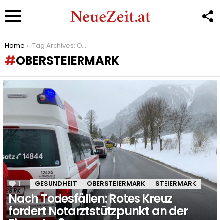
F
U
Menu
You are here:
Home
Tag Archives: Obersteiermark
OBERSTEIERMARK
LATEST
STORIES
1
Kommentar
GESUNDHEIT
OBERSTEIERMARK
STEIERMARK
Nach Todesfällen: Rotes Kreuz
fordert Notarztstützpunkt an der