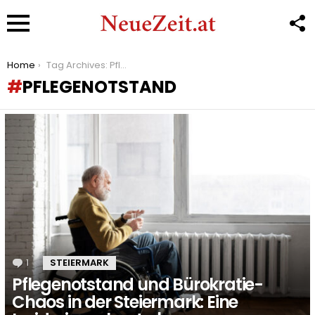
F
U
Menu
You are here:
Home
Tag Archives: Pflegenotstand
PFLEGENOTSTAND
LATEST
STORIES
1
Kommentar
STEIERMARK
Pflegenotstand und Bürokratie-
Chaos in der Steiermark: Eine