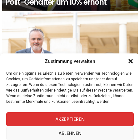
Polit-Gehälter um 10% erhöht
Zustimmung verwalten
Um dir ein optimales Erlebnis zu bieten, verwenden wir Technologien wie
Cookies, um Geräteinformationen zu speichern und/oder darauf
zuzugreifen. Wenn du diesen Technologien zustimmst, können wir Daten
BURGENLAND
wie das Surfverhalten oder eindeutige IDs auf dieser Website verarbeiten.
Doskozil verordnet burgenländischen
Wenn du deine Zustimmung nicht erteilst oder zurückziehst, können
bestimmte Merkmale und Funktionen beeinträchtigt werden.
Politikern Nulllohnrunde
AKZEPTIEREN
facebook
twitter
instagram
telegram
ABLEHNEN