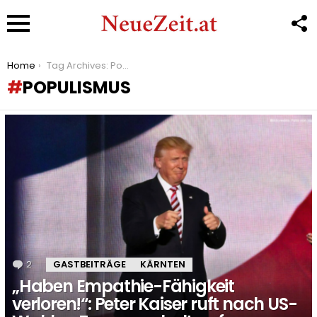
F
U
Menu
You are here:
Home
Tag Archives: Populismus
POPULISMUS
LATEST
STORIES
2
Kommentare
GASTBEITRÄGE
KÄRNTEN
„Haben Empathie-Fähigkeit
verloren!“: Peter Kaiser ruft nach US-