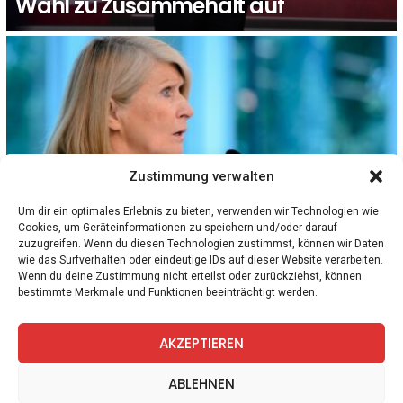
Wahl zu Zusammehalt auf
Zustimmung verwalten
Um dir ein optimales Erlebnis zu bieten, verwenden wir Technologien wie
Cookies, um Geräteinformationen zu speichern und/oder darauf
zuzugreifen. Wenn du diesen Technologien zustimmst, können wir Daten
ALLGEMEIN
WISSEN
wie das Surfverhalten oder eindeutige IDs auf dieser Website verarbeiten.
Chantal Mouffe wird 80: Muss Populismus
Wenn du deine Zustimmung nicht erteilst oder zurückziehst, können
bestimmte Merkmale und Funktionen beeinträchtigt werden.
etwas Schlechtes sein?
AKZEPTIEREN
facebook
twitter
instagram
telegram
ABLEHNEN