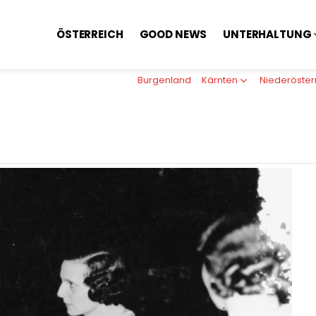
ÖSTERREICH
GOOD NEWS
UNTERHALTUNG
Burgenland
Kärnten
Niederöster