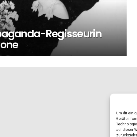
ropaganda-Regisseurin
kone
Um dir ein 
Geräteinfor
Technologie
auf dieser 
zurückziehs