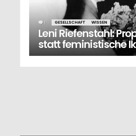
1
Kommentar
GESELLSCHAFT
WISSEN
Leni Riefenstahl: P
statt feministische I