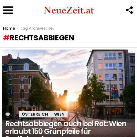
F
U
Menu
You are here:
Home
Tag Archives: Rechtsabbiegen
RECHTSABBIEGEN
LATEST
STORIES
1
Kommentar
ÖSTERREICH
WIEN
Rechtsabbiegen auch bei Rot: Wien
erlaubt 150 Grünpfeile für