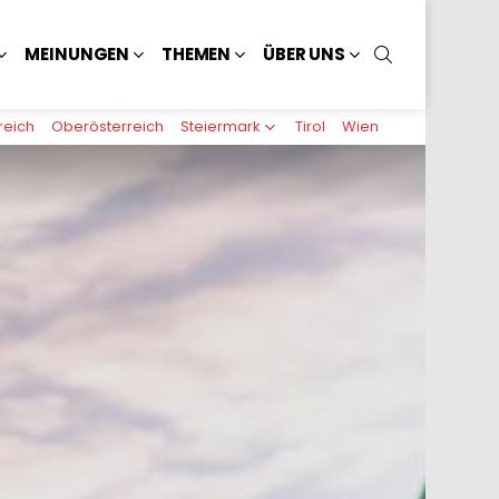
SUCHEN
MEINUNGEN
THEMEN
ÜBER UNS
reich
Oberösterreich
Steiermark
Tirol
Wien