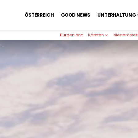
ÖSTERREICH
GOOD NEWS
UNTERHALTUNG
Burgenland
Kärnten
Niederöster
en