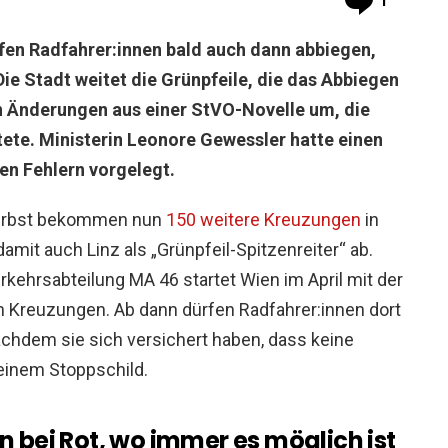
1
fen Radfahrer:innen bald auch dann abbiegen,
Die Stadt weitet die Grünpfeile, die das Abbiegen
en Änderungen aus einer StVO-Novelle um, die
tete. Ministerin Leonore Gewessler hatte einen
en Fehlern vorgelegt.
Herbst bekommen nun
150 weitere Kreuzungen
in
damit auch Linz als „Grünpfeil-Spitzenreiter“ ab.
rkehrsabteilung MA 46 startet Wien im April mit der
 Kreuzungen. Ab dann dürfen Radfahrer:innen dort
achdem sie sich versichert haben, dass keine
 einem Stoppschild.
 bei Rot, wo immer es möglich ist