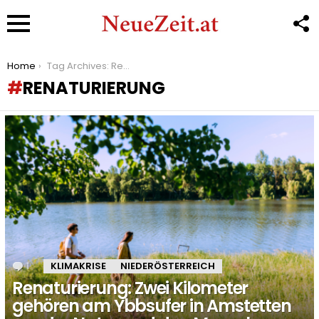
F
U
Menu
You are here:
Home
Tag Archives: Renaturierung
RENATURIERUNG
LATEST
STORIES
1
Kommentar
KLIMAKRISE
NIEDERÖSTERREICH
Renaturierung: Zwei Kilometer
gehören am Ybbsufer in Amstetten