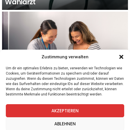
Wahlarzt
Zustimmung verwalten
Um dir ein optimales Erlebnis zu bieten, verwenden wir Technologien wie
1
Kommentar
FRAUEN
GESELLSCHAFT
NIEDERÖSTERREICH
Cookies, um Geräteinformationen zu speichern und/oder darauf
Hebammen schlagen Alarm: Trotz
zuzugreifen. Wenn du diesen Technologien zustimmst, können wir Daten
Überstunden streicht
wie das Surfverhalten oder eindeutige IDs auf dieser Website verarbeiten.
Landesgesundheitsagentur Nachtdienst im
Wenn du deine Zustimmung nicht erteilst oder zurückziehst, können
bestimmte Merkmale und Funktionen beeinträchtigt werden.
KH Mödling
AKZEPTIEREN
facebook
twitter
instagram
telegram
ABLEHNEN