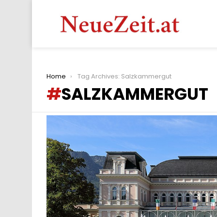
You are here:
Home
Tag Archives: Salzkammergut
SALZKAMMERGUT
LATEST
STORIES