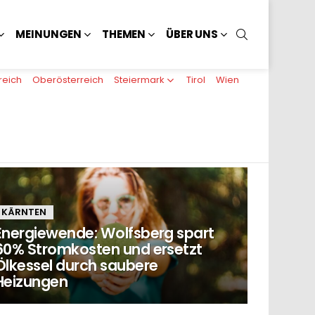
SUCHEN
MEINUNGEN
THEMEN
ÜBER UNS
reich
Oberösterreich
Steiermark
Tirol
Wien
KÄRNTEN
Energiewende: Wolfsberg spart
60% Stromkosten und ersetzt
Ölkessel durch saubere
Heizungen