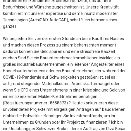
erarbeiten ein komplettes Architekturkonzept, das auf Ihre
Bedürfnisse und Wünsche zugeschnitten ist. Unsere Kreativität,
kombiniert mit unserer expertise und dem Einsatz modernster
Technologien (ArchiCAD, AutoCAD), schafft ein harmonisches
ganzes.
Wir begleiten Sie von der ersten Stunde an beim Bau Ihres Hauses
und machen diesen Prozess zu einem beherrschten moment
dadurch können Sie Geld sparen und eine stressfreie Bauzeit
erleben.Sind Sie ein Bauunternehmer, Immobilienentwickler, ein
großes industriebauunternehmen, ein leitender Angestellter eines
Handelsunternehmens oder ein Bauunternehmer, der während der
COVID-19-Pandemie auf Schwierigkeiten gestoßen ist, sei es
aufgrund steigender Materialkosten, Arbeitskräftemangel oder
wenn Sie CFO eines Unternehmens in einer Krise sind und Geld von
einem lizenzierten Makler-Kreditnehmer benötigen
(Registrierungsnummer : 8658873) ? Heute konkurrieren diese
unvollendeten Projekte mit ehrgeizigen Anträgen auf baudarlehen
etablierter Entwickler. Benötigen Sie Investmentfonds, um Ihr
Unternehmen zu Gründen oder Ihr Projekt zu finanzieren ? Ich bin
ein Unabhängiger Schweizer Broker, der im Auftrag von Riza Kosar