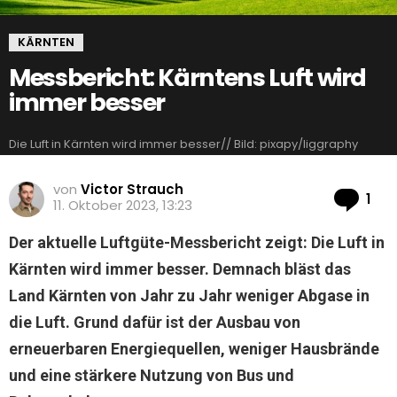
KÄRNTEN
Messbericht: Kärntens Luft wird
immer besser
Die Luft in Kärnten wird immer besser// Bild: pixapy/liggraphy
von
Victor Strauch
Ko
1
11. Oktober 2023, 13:23
Der aktuelle Luftgüte-Messbericht zeigt: Die Luft in
Kärnten wird immer besser. Demnach bläst das
Land Kärnten von Jahr zu Jahr weniger Abgase in
die Luft. Grund dafür ist der Ausbau von
erneuerbaren Energiequellen, weniger Hausbrände
und eine stärkere Nutzung von Bus und