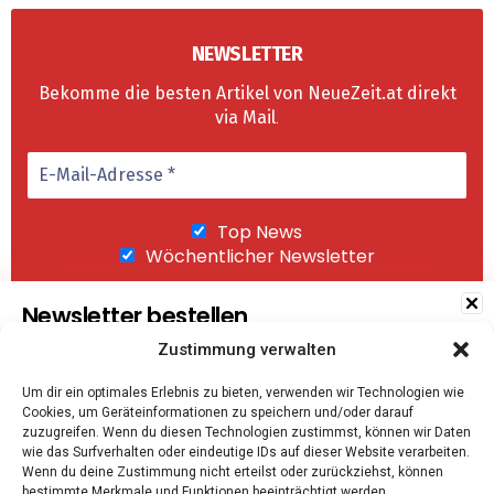
NEWSLETTER
Bekomme die besten Artikel von NeueZeit.at direkt
via Mail
.
Top News
Wöchentlicher Newsletter
Newsletter bestellen
Zustimmung verwalten
Wir senden keinen Spam! Mit einem Klick auf
Um dir ein optimales Erlebnis zu bieten, verwenden wir Technologien wie
"Abonnieren" akzeptierst Du unsere
Cookies, um Geräteinformationen zu speichern und/oder darauf
Datenschutzerklärung
.
Top News
zuzugreifen. Wenn du diesen Technologien zustimmst, können wir Daten
wie das Surfverhalten oder eindeutige IDs auf dieser Website verarbeiten.
Wöchentlicher Newsletter
Wenn du deine Zustimmung nicht erteilst oder zurückziehst, können
bestimmte Merkmale und Funktionen beeinträchtigt werden.