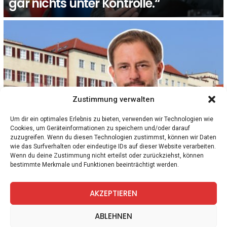
gar nichts unter Kontrolle.“
Zustimmung verwalten
Um dir ein optimales Erlebnis zu bieten, verwenden wir Technologien wie
Cookies, um Geräteinformationen zu speichern und/oder darauf
1
Kommentar
BURGENLAND
zuzugreifen. Wenn du diesen Technologien zustimmst, können wir Daten
7 von 10 Häftlingen in Eisenstadt sind
wie das Surfverhalten oder eindeutige IDs auf dieser Website verarbeiten.
Schlepper. Fürst: Innenminister Karner
Wenn du deine Zustimmung nicht erteilst oder zurückziehst, können
bestimmte Merkmale und Funktionen beeinträchtigt werden.
schläft
AKZEPTIEREN
facebook
twitter
instagram
telegram
ABLEHNEN