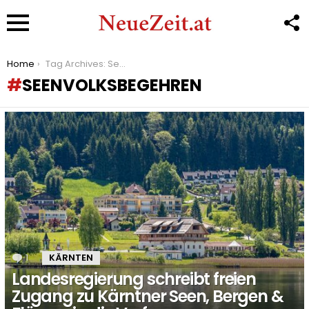
F
U
Menu
You are here:
Home
Tag Archives: Seenvolksbegehren
SEENVOLKSBEGEHREN
LATEST
STORIES
1
Kommentar
KÄRNTEN
Landesregierung schreibt freien
Zugang zu Kärntner Seen, Bergen &