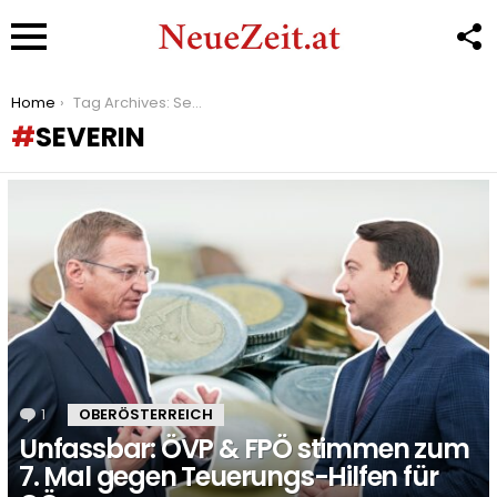
F
U
Menu
You are here:
Home
Tag Archives: Severin
SEVERIN
LATEST
STORIES
1
Kommentar
OBERÖSTERREICH
Unfassbar: ÖVP & FPÖ stimmen zum
7. Mal gegen Teuerungs-Hilfen für