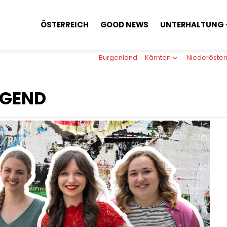
ÖSTERREICH
GOOD NEWS
UNTERHALTUNG
Burgenland
Kärnten
Niederöster
UGEND