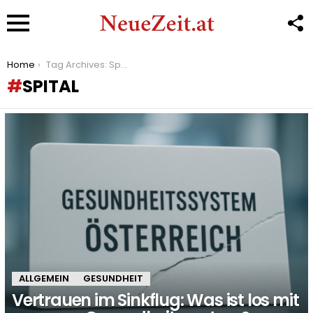
F
U
Menu
You are here:
Home
Tag Archives: Spital
SPITAL
LATEST
STORIES
ALLGEMEIN
GESUNDHEIT
Vertrauen im Sinkflug: Was ist los mit