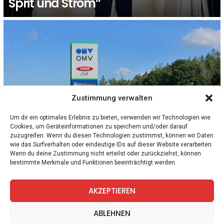
Sprit und Strom”
Zustimmung verwalten
Um dir ein optimales Erlebnis zu bieten, verwenden wir Technologien wie
Cookies, um Geräteinformationen zu speichern und/oder darauf
1
Kommentar
ÖSTERREICH
zuzugreifen. Wenn du diesen Technologien zustimmst, können wir Daten
Unverschämt: OMV Manager kassieren 6,2
wie das Surfverhalten oder eindeutige IDs auf dieser Website verarbeiten.
Millionen Euro, weil die Österreicher:innen
Wenn du deine Zustimmung nicht erteilst oder zurückziehst, können
bestimmte Merkmale und Funktionen beeinträchtigt werden.
über 2 Euro für Sprit zahlen
AKZEPTIEREN
facebook
twitter
instagram
telegram
ABLEHNEN