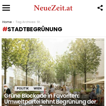
F
U
Menu
You are here:
Home
Tag Archives: Stadtbegrünung
STADTBEGRÜNUNG
LATEST
STORIES
1
Kommentar
POLITIK
WIEN
Grüne Blockade in Favoriten:
Umweltpartei lehnt Begrünung der