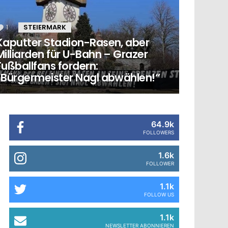
1
Kommentar
STEIERMARK
Kaputter Stadion-Rasen, aber
Milliarden für U-Bahn – Grazer
Fußballfans fordern:
„Bürgermeister Nagl abwählen!“
64.9k
FOLLOWERS
1.6k
FOLLOWER
1.1k
FOLLOW US
1.1k
NEWSLETTER ABONNIEREN