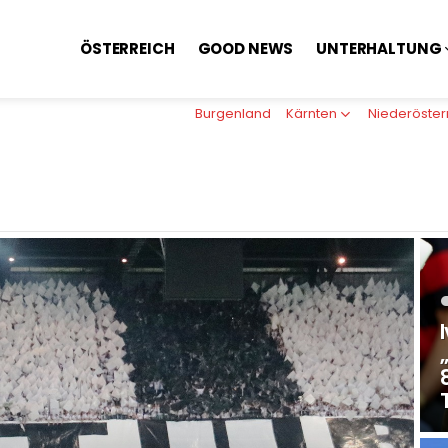
ÖSTERREICH
GOOD NEWS
UNTERHALTUNG
Burgenland
Kärnten
Niederöster