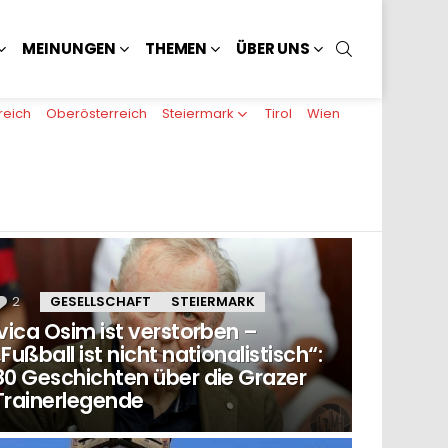
SUCHEN
MEINUNGEN
THEMEN
ÜBER UNS
reich
Oberösterreich
Steiermark
Tirol
Wien
2
Kommentare
GESELLSCHAFT
STEIERMARK
Ivica Osim ist verstorben –
„Fußball ist nicht nationalistisch“:
80 Geschichten über die Grazer
Trainerlegende