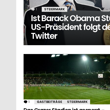
1
Kommentar
STEIERMARK
Ist Barack Obama St
US-Präsident folgt d
Twitter
MORE
STORIES
1
Kommentar
GASTBEITRÄGE
STEIERMARK