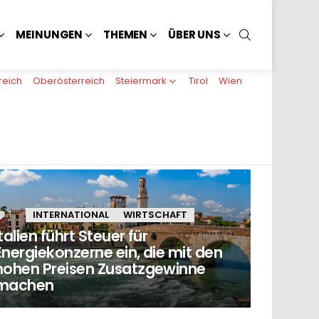
SUCHEN
MEINUNGEN
THEMEN
ÜBER UNS
reich
Oberösterreich
Steiermark
Tirol
Wien
1
Kommentar
INTERNATIONAL
WIRTSCHAFT
Italien führt Steuer für
Energiekonzerne ein, die mit den
hohen Preisen Zusatzgewinne
machen