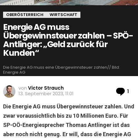
OBERÖSTERREICH
WIRTSCHAFT
Energie AG muss
Übergewinnsteuer zahlen – SPÖ-
Antlinger: „Geld zurück für
Kunden“
Die Energie AG muss eine Übergewinnsteuer zahlen// Bild:
Energie AG
von
Victor Strauch
Ko
1
13. September 2023, 11:01
Die Energie AG muss Übergewinnsteuer zahlen. Und
zwar voraussichtlich bis zu 10 Millionen Euro. Für
SP-OÖ-Energiesprecher Thomas Antlinger ist das
aber noch nicht genug. Er will, dass die Energie AG