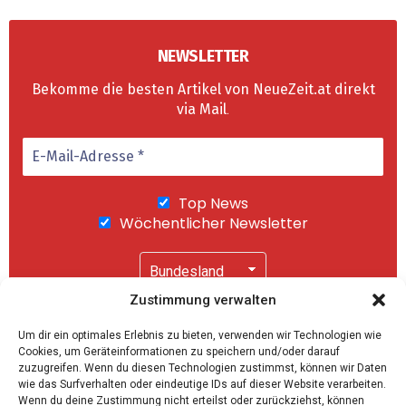
NEWSLETTER
Bekomme die besten Artikel von NeueZeit.at direkt
via Mail
.
Top News
Wöchentlicher Newsletter
Zustimmung verwalten
Wir senden keinen Spam! Mit einem Klick auf
Um dir ein optimales Erlebnis zu bieten, verwenden wir Technologien wie
"Abonnieren" akzeptierst Du unsere
Cookies, um Geräteinformationen zu speichern und/oder darauf
Datenschutzerklärung
.
zuzugreifen. Wenn du diesen Technologien zustimmst, können wir Daten
wie das Surfverhalten oder eindeutige IDs auf dieser Website verarbeiten.
Wenn du deine Zustimmung nicht erteilst oder zurückziehst, können