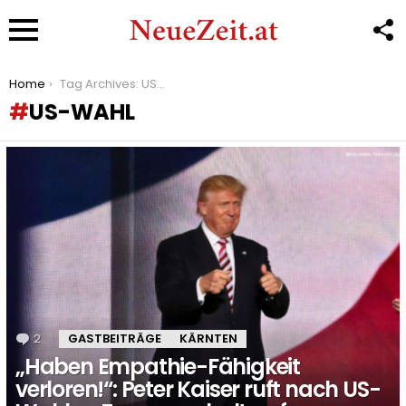
F
U
Menu
You are here:
Home
Tag Archives: US-Wahl
US-WAHL
LATEST
STORIES
2
Kommentare
GASTBEITRÄGE
KÄRNTEN
„Haben Empathie-Fähigkeit
verloren!“: Peter Kaiser ruft nach US-