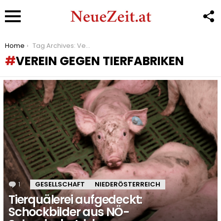
F
U
Menu
You are here:
Home
Tag Archives: Verein gegen Tierfabriken
VEREIN GEGEN TIERFABRIKEN
LATEST
STORIES
1
Kommentar
GESELLSCHAFT
NIEDERÖSTERREICH
Tierquälerei aufgedeckt:
Schockbilder aus NÖ-