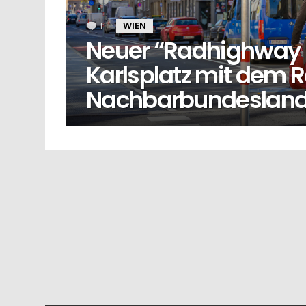
1
Kommentar
WIEN
Neuer “Radhighway 
Karlsplatz mit dem R
Nachbarbundesland 