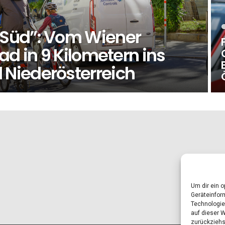
Süd”: Vom Wiener
ad in 9 Kilometern ins
Niederösterreich
Um dir ein 
Geräteinfor
Technologie
auf dieser 
zurückziehs