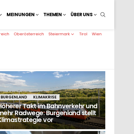
SUCHEN
MEINUNGEN
THEMEN
ÜBER UNS
reich
Oberösterreich
Steiermark
Tirol
Wien
BURGENLAND
KLIMAKRISE
Höherer Takt im Bahnverkehr und
mehr Radwege: Burgenland stellt
Klimastrategie vor